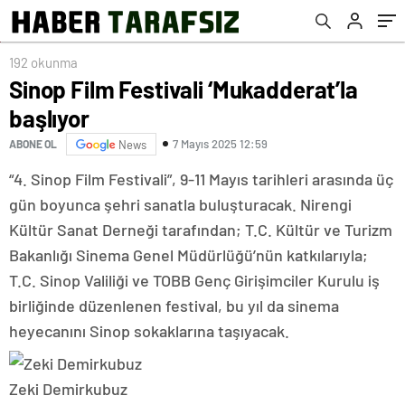
192 okunma
Sinop Film Festivali ‘Mukadderat’la
başlıyor
7 Mayıs 2025 12:59
ABONE OL
News
“4. Sinop Film Festivali”, 9-11 Mayıs tarihleri arasında üç
gün boyunca şehri sanatla buluşturacak. Nirengi
Kültür Sanat Derneği tarafından; T.C. Kültür ve Turizm
Bakanlığı Sinema Genel Müdürlüğü’nün katkılarıyla;
T.C. Sinop Valiliği ve TOBB Genç Girişimciler Kurulu iş
birliğinde düzenlenen festival, bu yıl da sinema
heyecanını Sinop sokaklarına taşıyacak.
Zeki Demirkubuz