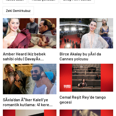
Zeki Demirkubuz
Amber Heard ikiz bebek
Birce Akalay bu yÄ±l da
sahibi oldu | DavayÄ±
Cannes yolcusu
kaybedince Hollywood’u terk
etmiÅti
Cemal Reşit Rey’de tango
SÄ±la’dan Ä°lker Kaleli’ye
gecesi
romantik kutlama: 41 kere
maÅallah