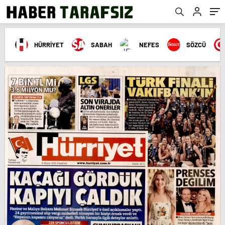
HÜRRİYET
SABAH
NEFES
SÖZCÜ