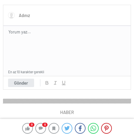
Back’ sergisi
En az 10 karakter gerekli
Gönder
HABER
0
0