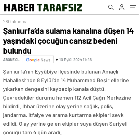
280 okunma
Şanlıurfa’da sulama kanalına düşen 14
yaşındaki çocuğun cansız bedeni
bulundu
10 Eylül 2024 11:46
ABONE OL
News
Şanlıurfa’nın Eyyübiye ilçesinde bulunan Amaçlı
Mahallesi’nde 8 Eylül’de 14 Muhammed Beşir ellerine
yıkarken dengesini kaybedip kanala düştü.
Çevredekiler durumu hemen 112 Acil Çağrı Merkezine
bildirdi. İhbar üzerine olay yerine sağlık, polis,
jandarma, itfaiye ve arama kurtarma ekipleri sevk
edildi. Olay yerine gelen ekipler suya düşen Suriyeli
çocuğu tam 4 gün aradı.