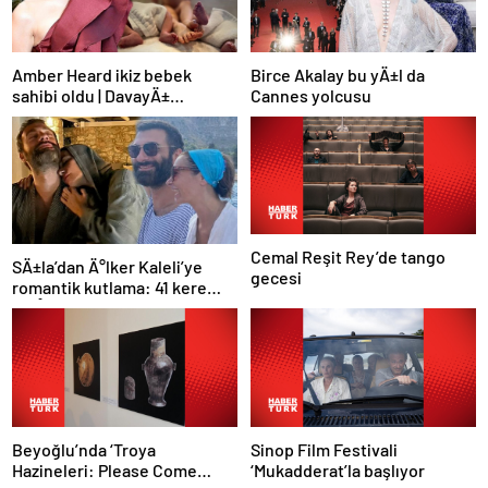
Amber Heard ikiz bebek
Birce Akalay bu yÄ±l da
sahibi oldu | DavayÄ±
Cannes yolcusu
kaybedince Hollywood’u terk
etmiÅti
Cemal Reşit Rey’de tango
SÄ±la’dan Ä°lker Kaleli’ye
gecesi
romantik kutlama: 41 kere
maÅallah
Beyoğlu’nda ‘Troya
Sinop Film Festivali
Hazineleri: Please Come
‘Mukadderat’la başlıyor