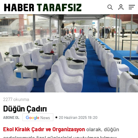
2277 okunma
Düğün Çadırı
20 Haziran 2025 19:20
ABONE OL
News
Ekol Kiralık Çadır ve Organizasyon
olarak, düğün
çadırlarımızla özel günlerinizi unutulmaz kılmayı