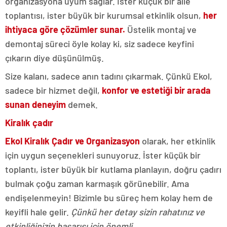
organizasyona uyum sağlar. İster küçük bir aile
toplantısı, ister büyük bir kurumsal etkinlik olsun,
her
ihtiyaca göre çözümler sunar.
Üstelik montaj ve
demontaj süreci öyle kolay ki, siz sadece keyfini
çıkarın diye düşünülmüş.
Size kalanı, sadece anın tadını çıkarmak. Çünkü Ekol,
sadece bir hizmet değil,
konfor ve estetiği bir arada
sunan deneyim
demek.
Kiralık çadır
Ekol Kiralık Çadır ve Organizasyon
olarak, her etkinlik
için uygun seçenekleri sunuyoruz. İster küçük bir
toplantı, ister büyük bir kutlama planlayın, doğru çadırı
bulmak çoğu zaman karmaşık görünebilir. Ama
endişelenmeyin! Bizimle bu süreç hem kolay hem de
keyifli hale gelir.
Çünkü her detay sizin rahatınız ve
etkinliğinizin başarısı için önemli.