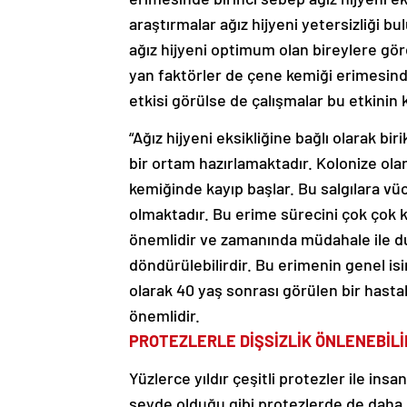
araştırmalar ağız hijyeni yetersizliği 
ağız hijyeni optimum olan bireylere gö
yan faktörler de çene kemiği erimesinde
etkisi görülse de çalışmalar bu etkinin 
“Ağız hijyeni eksikliğine bağlı olarak bir
bir ortam hazırlamaktadır. Kolonize olan 
kemiğinde kayıp başlar. Bu salgılara v
olmaktadır. Bu erime sürecini çok çok 
önemlidir ve zamanında müdahale ile du
döndürülebilirdir. Bu erimenin genel isi
olarak 40 yaş sonrası görülen bir hasta
önemlidir.
PROTEZLERLE DİŞSİZLİK ÖNLENEBİLİ
Yüzlerce yıldır çeşitli protezler ile insa
şeyde olduğu gibi protezlerde de daha k