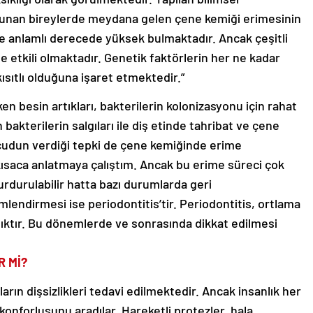
bulunan bireylerde meydana gelen çene kemiği erimesinin
re anlamlı derecede yüksek bulmaktadır. Ancak çeşitli
 etkili olmaktadır. Genetik faktörlerin her ne kadar
kısıtlı olduğuna işaret etmektedir.”
iken besin artıkları, bakterilerin kolonizasyonu için rahat
bakterilerin salgıları ile diş etinde tahribat ve çene
ücudun verdiği tepki de çene kemiğinde erime
kısaca anlatmaya çalıştım. Ancak bu erime süreci çok
rdurulabilir hatta bazı durumlarda geri
mlendirmesi ise periodontitis’tir. Periodontitis, ortlama
lıktır. Bu dönemlerde ve sonrasında dikkat edilmesi
R Mİ?
nların dişsizlikleri tedavi edilmektedir. Ancak insanlık her
onforlusunu aradılar. Hareketli protezler, hala