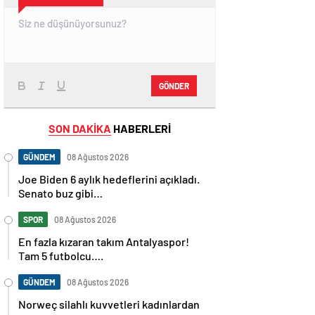
GÖNDER
SON DAKİKA
HABERLERİ
GÜNDEM
08 Ağustos 2026
Joe Biden 6 aylık hedeflerini açıkladı.
Senato buz gibi…
SPOR
08 Ağustos 2026
En fazla kızaran takım Antalyaspor!
Tam 5 futbolcu….
GÜNDEM
08 Ağustos 2026
Norweç silahlı kuvvetleri kadınlardan