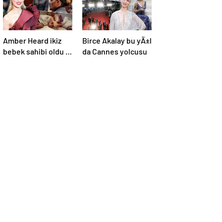
Amber Heard ikiz
Birce Akalay bu yÄ±l
bebek sahibi oldu |
da Cannes yolcusu
DavayÄ±
kaybedince
Hollywood’u terk
etmiÅti