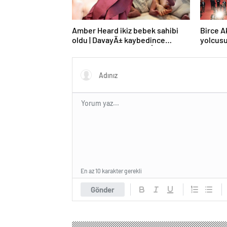
Amber Heard ikiz bebek sahibi
Birce A
oldu | DavayÄ± kaybedince
yolcus
Hollywood’u terk etmiÅti
En az 10 karakter gerekli
Gönder