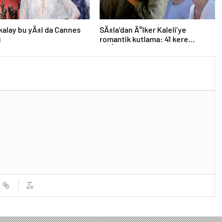
kalay bu yÄ±l da Cannes
SÄ±la’dan Ä°lker Kaleli’ye
u
romantik kutlama: 41 kere
maÅallah