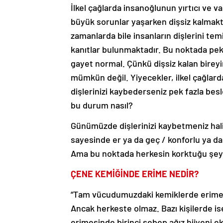
İlkel çağlarda insanoğlunun yırtıcı ve
büyük sorunlar yaşarken dişsiz kalmakt
zamanlarda bile insanların dişlerini tem
kanıtlar bulunmaktadır. Bu noktada pek 
gayet normal. Çünkü dişsiz kalan birey
mümkün değil. Yiyecekler, ilkel çağlar
dişlerinizi kaybederseniz pek fazla be
bu durum nasıl?
Günümüzde dişlerinizi kaybetmeniz ha
sayesinde er ya da geç / konforlu ya da 
Ama bu noktada herkesin korktuğu şey
ÇENE KEMİĞİNDE ERİME NEDİR?
“Tam vücudumuzdaki kemiklerde erime ol
Ancak herkeste olmaz. Bazı kişilerde i
erimesinde birinci sebep ağız hijyeni ek