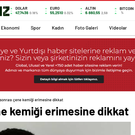
DOLAR
EURO
ALTIN
BITCOIN
47,7436
55,2510
6.660,55
%
0.18%
0.32%
2,59
Ekonomi
Spor
Kadın
Foto Galeri
Videolar
 sonrası çene kemiği erimesine dikkat
ne kemiği erimesine dikkat