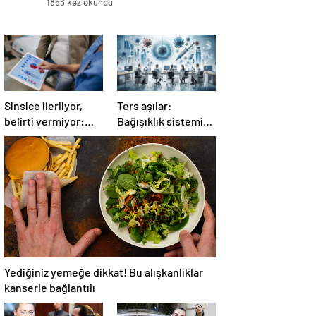
1853 kez okundu
Sinsice ilerliyor,
Ters aşılar:
belirti vermiyor:
Bağışıklık sistemini
Çağımızın yeni
eğiten yeni nesil
hastalığı!
tedavi
Yediğiniz yemeğe dikkat! Bu alışkanlıklar
kanserle bağlantılı