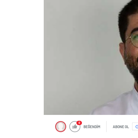
0
BEĞENDİM
ABONE OL