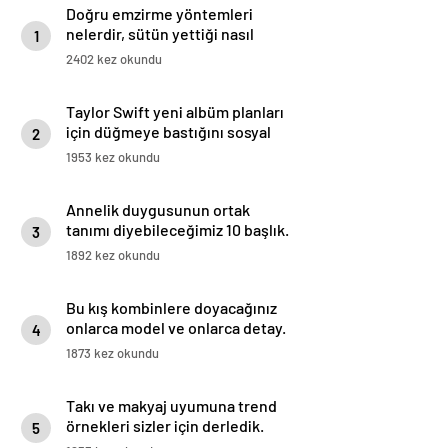
Doğru emzirme yöntemleri
nelerdir, sütün yettiği nasıl
1
anlaşılır?
2402 kez okundu
Taylor Swift yeni albüm planları
için düğmeye bastığını sosyal
2
medyadan duyurdu!
1953 kez okundu
Annelik duygusunun ortak
tanımı diyebileceğimiz 10 başlık.
3
1892 kez okundu
Bu kış kombinlere doyacağınız
onlarca model ve onlarca detay.
4
1873 kez okundu
Takı ve makyaj uyumuna trend
örnekleri sizler için derledik.
5