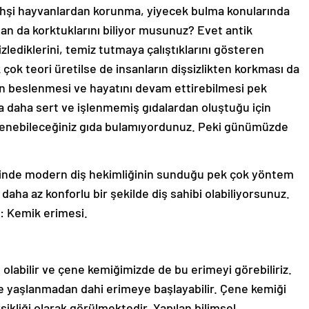
 vahşi hayvanlardan korunma, yiyecek bulma konularında
an da korktuklarını biliyor musunuz? Evet antik
izlediklerini, temiz tutmaya çalıştıklarını gösteren
çok teori üretilse de insanların dişsizlikten korkması da
in beslenmesi ve hayatını devam ettirebilmesi pek
da daha sert ve işlenmemiş gıdalardan oluştuğu için
slenebileceğiniz gıda bulamıyordunuz. Peki günümüzde
linde modern diş hekimliğinin sunduğu pek çok yöntem
daha az konforlu bir şekilde diş sahibi olabiliyorsunuz.
: Kemik erimesi.
abilir ve çene kemiğimizde de bu erimeyi görebiliriz.
se yaşlanmadan dahi erimeye başlayabilir. Çene kemiği
sikliği olarak görülmektedir. Yapılan bilimsel