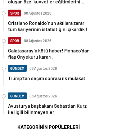
oluşan özel kuvvetler eğitimlerini
başlattı.
SPOR
08 Ağustos 2026
Cristiano Ronaldo’nun akıllara zarar
tüm kariyerinin istatistiğini çıkardık !
SPOR
08 Ağustos 2026
Galatasaray’a kötü haber! Monaco’dan
flaş Onyekuru kararı.
GÜNDEM
08 Ağustos 2026
Trump’tan seçim sonrası ilk mülakat
GÜNDEM
08 Ağustos 2026
Avusturya başbakanı Sebastian Kurz
ile ilgili bilinmeyenler
KATEGORİNİN POPÜLERLERİ