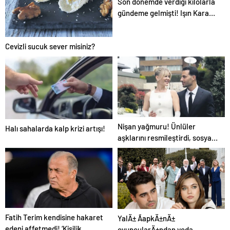
Son dönemde verdiği kilolarla
gündeme gelmişti! Işın Karaca
zayıflamanın sırrını verdi…
Cevizli sucuk sever misiniz?
Nişan yağmuru! Ünlüler
Halı sahalarda kalp krizi artışı!
aşklarını resmileştirdi, sosyal
medya yıkıldı
Fatih Terim kendisine hakaret
YalÄ± ÃapkÄ±nÄ±
edeni affetmedi! ‘Kişilik
oyuncularÄ±ndan veda