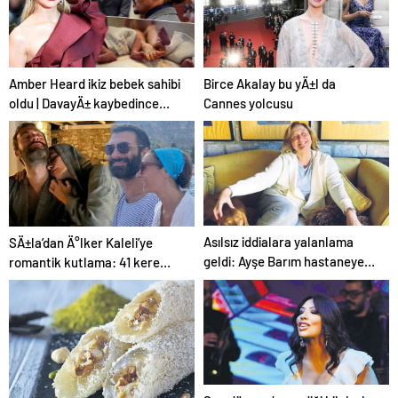
Güvenilir Temizlik
Çözümleri
Amber Heard ikiz bebek sahibi
Birce Akalay bu yÄ±l da
oldu | DavayÄ± kaybedince
Cannes yolcusu
Hollywood’u terk etmiÅti
Asılsız iddialara yalanlama
SÄ±la’dan Ä°lker Kaleli’ye
geldi: Ayşe Barım hastaneye
romantik kutlama: 41 kere
gitmeyi reddetti! Tedavisi
maÅallah
cezaevinde yapıldı…