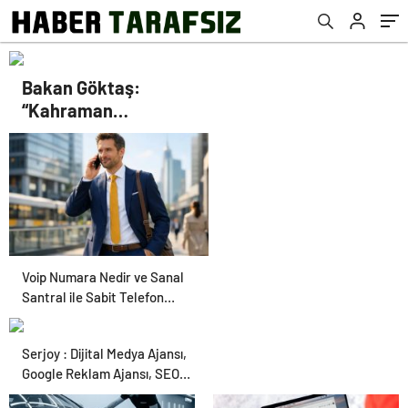
Bakan Göktaş:
“Kahraman
gazilerimizin
haklarını güçlendiren
yeni bir dönemin
kapılarını aralıyoruz”
Voip Numara Nedir ve Sanal
Santral ile Sabit Telefon
İhtiyacı Nasıl Karşılanır
Serjoy : Dijital Medya Ajansı,
Google Reklam Ajansı, SEO
Ajansı ve Web Tasarım Ajansı