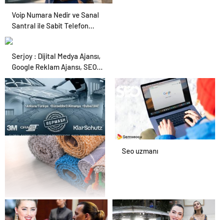
Voip Numara Nedir ve Sanal
Santral ile Sabit Telefon
İhtiyacı Nasıl Karşılanır
Serjoy : Dijital Medya Ajansı,
Google Reklam Ajansı, SEO
Ajansı ve Web Tasarım Ajansı
UETDS Nedir ? Uetds.com
Seo uzmanı
İle Akıllı Dijital Taşımacılık
Yazılımı
Çayyolu Halı Yıkama
Hizmetleri: Kaliteli ve