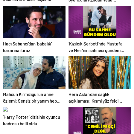
haklarıma saldırdı rencide
paylaÅÄ±mlarÄ±
edildim’
‘Kızılcık Şerbeti’nde Mustafa
Hacı Sabancı’dan ‘babalık’
ve Meri’nin sahnesi gündem
kararına itiraz
oldu
Mahsun Kırmızıgül’ün anne
Hera Aslan’dan sağlık
özlemi: Sensiz bir yanım hep
açıklaması: Kısmi yüz felci
eksik
geçirdim
‘Harry Potter’ dizisinin oyuncu
kadrosu belli oldu