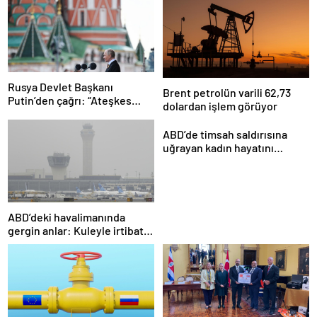
Rusya Devlet Başkanı
Brent petrolün varili 62,73
Putin’den çağrı: “Ateşkes
dolardan işlem görüyor
görüşmeleri İstanbul’da
yeniden başlasın”
ABD’de timsah saldırısına
uğrayan kadın hayatını
kaybetti
ABD’deki havalimanında
gergin anlar: Kuleyle irtibat
kesildi